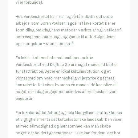
vi er forbundet.
Hos Verdenskortet kan man også få indblik i det store
arbejde, som Søren Poulsen lagde i at lave kortet. Der er
formidling omkring hans metoder, værktøjer og livsfilosofi,
som inspirerer både unge og gamle til at forfølge deres
egne projekter – store som små.
En lokal skat med internationalt perspektiv
Verdenskortet ved Klejtrup Sø er meget mere end blot en
turistattraktion. Det er en lokal kulturinstitution, og et
vidnesbyrd om hvad menneskelig viljestyrke og fantasi
kan udrette. Det viser, hvordan én mands idé kan blive til
noget, der i dag begejstrer tusindvis af mennesker hvert
eneste år.
For lokalområdet, Viborg og hele Midtjylland er attraktionen
et vigtigt element i det kulturhistoriske landskab. Den viser,
at med tålmodighed og nænsomhed kan man skabe
noget, der holder i generationer – ikke kun for dem, der bor