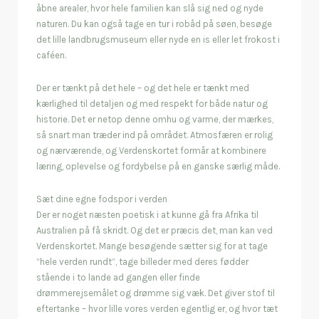
åbne arealer, hvor hele familien kan slå sig ned og nyde
naturen. Du kan også tage en tur i robåd på søen, besøge
det lille landbrugsmuseum eller nyde en is eller let frokost i
caféen.
Der er tænkt på det hele – og det hele er tænkt med
kærlighed til detaljen og med respekt for både natur og
historie. Det er netop denne omhu og varme, der mærkes,
så snart man træder ind på området. Atmosfæren er rolig
og nærværende, og Verdenskortet formår at kombinere
læring, oplevelse og fordybelse på en ganske særlig måde.
Sæt dine egne fodspor i verden
Der er noget næsten poetisk i at kunne gå fra Afrika til
Australien på få skridt. Og det er præcis det, man kan ved
Verdenskortet. Mange besøgende sætter sig for at tage
“hele verden rundt”, tage billeder med deres fødder
stående i to lande ad gangen eller finde
drømmerejsemålet og drømme sig væk. Det giver stof til
eftertanke – hvor lille vores verden egentlig er, og hvor tæt