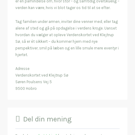
er en påmindelse om, hvor stor – og samtidig overskuelig –
verden kan være, hvis vi blot tager os tid til at se efter.
Tag familien under armen, inviter dine venner med, eller tag
alene af sted og gå på opdagelse i verdens kroge. Uanset
hvordan du vælger at opleve Verdenskortet ved Klejtrup
Sø, så er ét sikkert – du kommer hjem med nye
perspektiver, smil på læben og en lille smule mere eventyr i
hjertet.
Adresse
Verdenskortet ved Klejtrup Sø
Søren Poulsens Vej 5
9500 Hobro
Del din mening