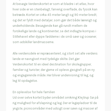
At besøge Verdenskortet er som at bladre i et atlas, hvor
hver side er en stenbelagt, farverig overflade, du fysisk kan
betræde. Kortet er cirka 45 meter langt og 90 meter bredt,
og det er fyldt med detaljer, som gør det både lærerigt og
underholdende. Besøgende kan gå rundt mellem de
forskellige lande og kontinenter, se det indlagte kompas i
Stillehavet eller dyppe fødderne i de små søer og oceaner,
som adskiller landmasserne.
Alle verdensdele er repræsenteret, og stort set alle verdens
lande er navngivet med tydelige skilte. Det gør
Verdenskortet til en ideel destination for skolegrupper,
familier og turister, der gerne vil opleve geografi på en ny
og engagerende måde. Her bliver undervisning til leg, og
leg til opdagelse.
En oplevelse for hele familien
Ud over selve kortet byder området omkring Klejtrup Sø på
rig mulighed for afslapning og leg. Der er legepladser til de
yngste, picnicområder med udsigt over søen og masser af