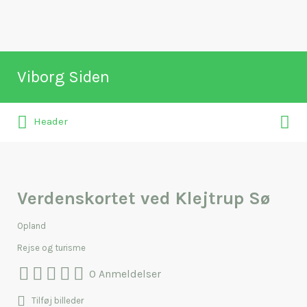
Søg
Viborg Siden
efter:
Søg
Naviger rundt i Viborg
Header
efter:
Verdenskortet ved Klejtrup Sø
Opland
Rejse og turisme
0 Anmeldelser
Tilføj billeder