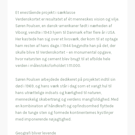
Et enestående projekt i særklasse
Verdenskortet er resultatet af ét menneskes vision og vilje.
Søren Poulsen, en dansk-amerikaner født i nærheden af
Viborg, vendte i 1943 hjem til Danmark efter flere år i USA.
Her kastede han sig over et livsværk, der kom til at optage
ham resten af hans dage. I 1944 begyndte han på det, der
skulle blive til Verdenskortet – en monumental opgave,
hvor natursten og cement blev brugt til at afbilde hele
verden i målestoksforholdet 1:111.000.
Søren Poulsen arbejdede dedikeret på projektet indtil sin
død i 1969, og hans værk står i dag som et varigt hul til
hans utrættelige indsats og kærlighed til naturen,
menneskelig skabertrang og verdens mangfoldighed. Med
en kombination af håndkraft og opfindsomhed flyttede
han de tunge sten og formede kontinenternes kystlinjer
med imponerende nøjagtighed.
Geografi bliver levende