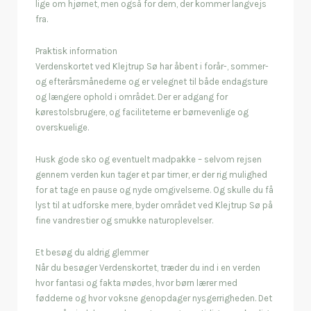
lige om hjørnet, men også for dem, der kommer langvejs
fra.
Praktisk information
Verdenskortet ved Klejtrup Sø har åbent i forår-, sommer-
og efterårsmånederne og er velegnet til både endagsture
og længere ophold i området. Der er adgang for
kørestolsbrugere, og faciliteterne er børnevenlige og
overskuelige.
Husk gode sko og eventuelt madpakke – selvom rejsen
gennem verden kun tager et par timer, er der rig mulighed
for at tage en pause og nyde omgivelserne. Og skulle du få
lyst til at udforske mere, byder området ved Klejtrup Sø på
fine vandrestier og smukke naturoplevelser.
Et besøg du aldrig glemmer
Når du besøger Verdenskortet, træder du ind i en verden
hvor fantasi og fakta mødes, hvor børn lærer med
fødderne og hvor voksne genopdager nysgerrigheden. Det