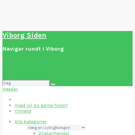
Viborg Siden
Naviger rundt i Viborg
Hvad vil du gerne finde?
Tilmeld
Søg
efter:
Header
Hvad vil du gerne finde?
Tilmeld
Alle Kategorier
2
Detailhandel