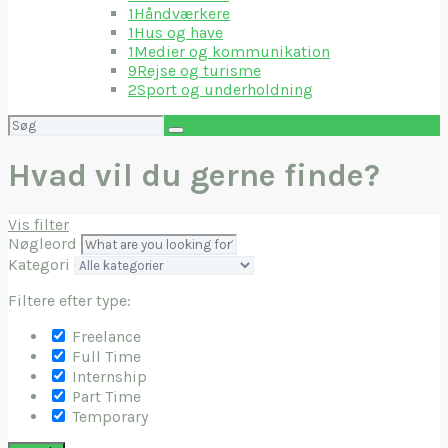
1
Håndværkere
1
Hus og have
1
Medier og kommunikation
9
Rejse og turisme
2
Sport og underholdning
Søg
efter:
Hvad vil du gerne finde?
Vis filter
Nøgleord
Kategori
Filtere efter type:
Freelance
Full Time
Internship
Part Time
Temporary