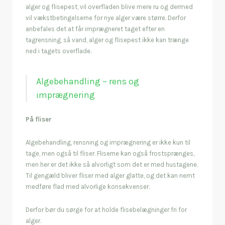
alger og flisepest, vil overfladen blive mere ru og dermed
vil vækstbetingelserne for nye alger være større. Derfor
anbefales det at får imprægneret taget efter en
tagrensning, så vand, alger og flisepest ikke kan trænge
ned i tagets overflade.
Algebehandling – rens og
imprægnering
På fliser
Algebehandling, rensning og imprægnering er ikke kun til
tage, men også til fliser. Fliserne kan også frostsprænges,
men her er det ikke så alvorligt som det er med hustagene.
Til gengæld bliver fliser med alger glatte, og det kan nemt
medføre flad med alvorlige konsekvenser.
Derfor bør du sørge for at holde flisebelægninger fri for
alger.