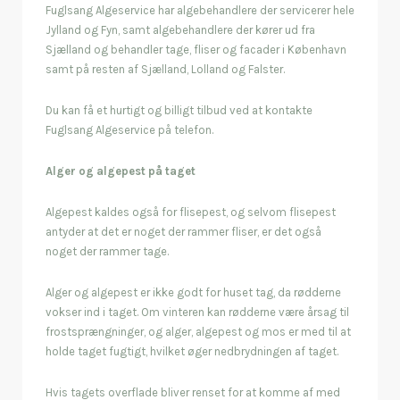
Fuglsang Algeservice har algebehandlere der servicerer hele
Jylland og Fyn, samt algebehandlere der kører ud fra
Sjælland og behandler tage, fliser og facader i København
samt på resten af Sjælland, Lolland og Falster.
Du kan få et hurtigt og billigt tilbud ved at kontakte
Fuglsang Algeservice på telefon.
Alger og algepest på taget
Algepest kaldes også for flisepest, og selvom flisepest
antyder at det er noget der rammer fliser, er det også
noget der rammer tage.
Alger og algepest er ikke godt for huset tag, da rødderne
vokser ind i taget. Om vinteren kan rødderne være årsag til
frostsprængninger, og alger, algepest og mos er med til at
holde taget fugtigt, hvilket øger nedbrydningen af taget.
Hvis tagets overflade bliver renset for at komme af med