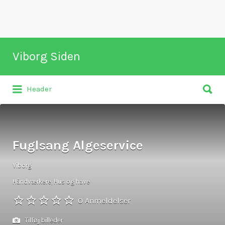
Søg
Viborg Siden
efter:
Søg
Naviger rundt i Viborg
Header
efter:
Fuglsang Algeservice
Viborg
Håndværkere
,
Hus og have
0 Anmeldelser
Tilføj billeder