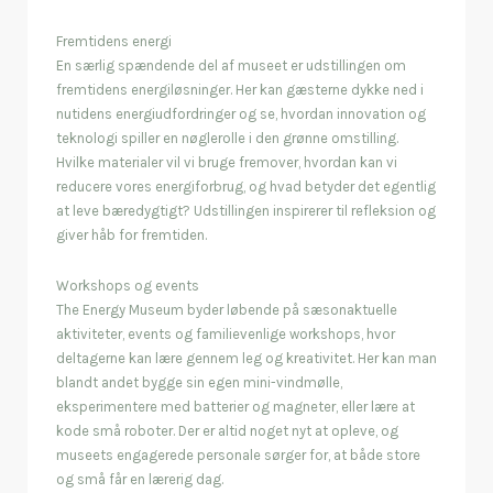
Fremtidens energi
En særlig spændende del af museet er udstillingen om
fremtidens energiløsninger. Her kan gæsterne dykke ned i
nutidens energiudfordringer og se, hvordan innovation og
teknologi spiller en nøglerolle i den grønne omstilling.
Hvilke materialer vil vi bruge fremover, hvordan kan vi
reducere vores energiforbrug, og hvad betyder det egentlig
at leve bæredygtigt? Udstillingen inspirerer til refleksion og
giver håb for fremtiden.
Workshops og events
The Energy Museum byder løbende på sæsonaktuelle
aktiviteter, events og familievenlige workshops, hvor
deltagerne kan lære gennem leg og kreativitet. Her kan man
blandt andet bygge sin egen mini-vindmølle,
eksperimentere med batterier og magneter, eller lære at
kode små roboter. Der er altid noget nyt at opleve, og
museets engagerede personale sørger for, at både store
og små får en lærerig dag.