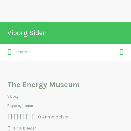
Søg
Viborg Siden
efter:
Søg
Naviger rundt i Viborg
Header
efter:
The Energy Museum
Viborg
Rejse og turisme
0 Anmeldelser
Tilføj billeder