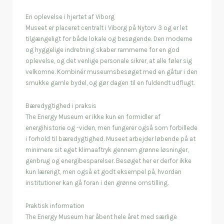
En oplevelse i hjertet af Viborg
Museet er placeret centralt i Viborg på Nytorv 3 og er let
tilgængeligt for både lokale og besøgende. Den moderne
og hyggelige indretning skaber rammerne for en god
oplevelse, og det venlige personale sikrer, at alle føler sig
velkomne. Kombinér museumsbesøget med en gåtur i den
smukke gamle bydel, og gør dagen til en fuldendt udflugt.
Bæredygtighed i praksis
The Energy Museum er ikke kun en formidler af
energihistorie og -viden, men fungerer også som forbillede
i forhold til bæredygtighed. Museet arbejder løbende på at
minimere sit eget klimaaftryk gennem grønne løsninger,
genbrug og energibesparelser. Besøget her er derfor ikke
kun lærerigt, men også et godt eksempel på, hvordan
institutioner kan gå foran i den grønne omstilling.
Praktisk information
The Energy Museum har åbent hele året med særlige