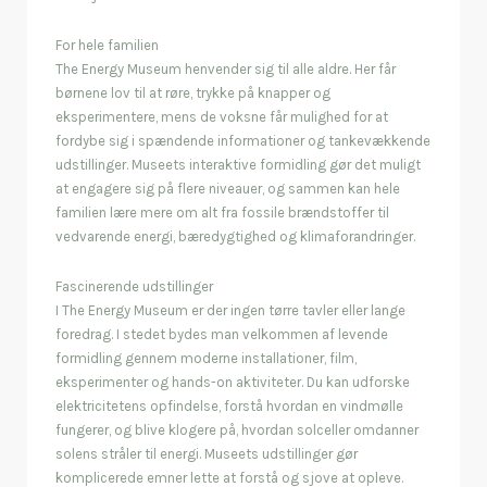
For hele familien
The Energy Museum henvender sig til alle aldre. Her får
børnene lov til at røre, trykke på knapper og
eksperimentere, mens de voksne får mulighed for at
fordybe sig i spændende informationer og tankevækkende
udstillinger. Museets interaktive formidling gør det muligt
at engagere sig på flere niveauer, og sammen kan hele
familien lære mere om alt fra fossile brændstoffer til
vedvarende energi, bæredygtighed og klimaforandringer.
Fascinerende udstillinger
I The Energy Museum er der ingen tørre tavler eller lange
foredrag. I stedet bydes man velkommen af levende
formidling gennem moderne installationer, film,
eksperimenter og hands-on aktiviteter. Du kan udforske
elektricitetens opfindelse, forstå hvordan en vindmølle
fungerer, og blive klogere på, hvordan solceller omdanner
solens stråler til energi. Museets udstillinger gør
komplicerede emner lette at forstå og sjove at opleve.